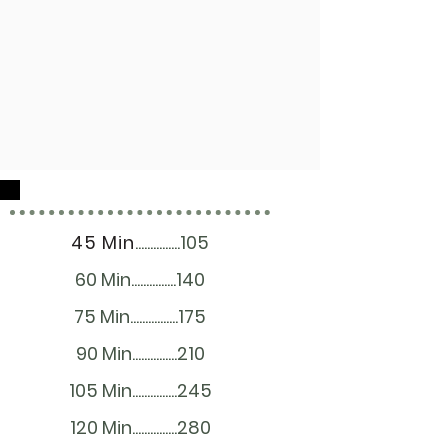
45 Min
...............105
60 Min...............140
75 Min................175
90 Min...............210
105 Min...............245
120 Min...............280